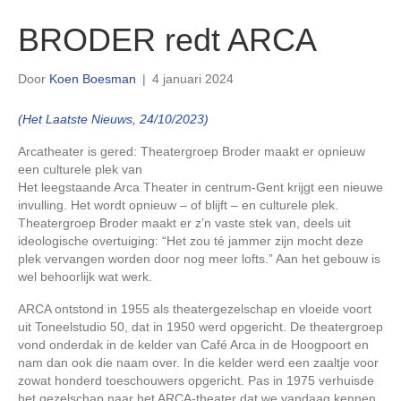
BRODER redt ARCA
Door
Koen Boesman
|
4 januari 2024
(Het Laatste Nieuws, 24/10/2023)
Arcatheater is gered: Theatergroep Broder maakt er opnieuw
een culturele plek van
Het leegstaande Arca Theater in centrum-Gent krijgt een nieuwe
invulling. Het wordt opnieuw – of blijft – en culturele plek.
Theatergroep Broder maakt er z’n vaste stek van, deels uit
ideologische overtuiging: “Het zou té jammer zijn mocht deze
plek vervangen worden door nog meer lofts.” Aan het gebouw is
wel behoorlijk wat werk.
ARCA ontstond in 1955 als theatergezelschap en vloeide voort
uit Toneelstudio 50, dat in 1950 werd opgericht. De theatergroep
vond onderdak in de kelder van Café Arca in de Hoogpoort en
nam dan ook die naam over. In die kelder werd een zaaltje voor
zowat honderd toeschouwers opgericht. Pas in 1975 verhuisde
het gezelschap naar het ARCA-theater dat we vandaag kennen,