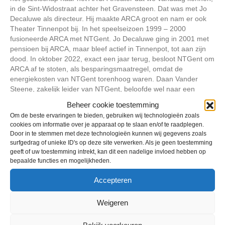
in de Sint-Widostraat achter het Gravensteen. Dat was met Jo
Decaluwe als directeur. Hij maakte ARCA groot en nam er ook
Theater Tinnenpot bij. In het speelseizoen 1999 – 2000
fusioneerde ARCA met NTGent. Jo Decaluwe ging in 2001 met
pensioen bij ARCA, maar bleef actief in Tinnenpot, tot aan zijn
dood. In oktober 2022, exact een jaar terug, besloot NTGent om
ARCA af te stoten, als besparingsmaatregel, omdat de
energiekosten van NTGent torenhoog waren. Daan Vander
Steene, zakelijk leider van NTGent, beloofde wel naar een
oplossing te zoeken voor het gebouw.
Beheer cookie toestemming
Om de beste ervaringen te bieden, gebruiken wij technologieën zoals
Deelplek
cookies om informatie over je apparaat op te slaan en/of te raadplegen.
En die oplossing is er nu, onder de vorm van Theatergroep
Door in te stemmen met deze technologieën kunnen wij gegevens zoals
Broder. Broder is een relatief nieuw gezelschap, en ook weer
surfgedrag of unieke ID's op deze site verwerken. Als je geen toestemming
niet. Het is een fusie van Theater Aardvork, Brussels
geeft of uw toestemming intrekt, kan dit een nadelige invloed hebben op
Experimental en tgvagevuur, en dus hebben ze wel bijna 20 jaar
bepaalde functies en mogelijkheden.
ervaring op de teller.“Officieel huren we vanaf 1 januari”, zegt
artistiek leider Koen Boesman, “maar aangezien het gebouw
Accepteren
toch leeg stond, hebben we er alvast ons kantoor gevestigd, en
houden we er ook al repetities. Op 12 november zwaaien we
Weigeren
een eerste keer de deuren open, voor de boekvoorstelling van
het luisterboek ‘Een Blauwe Vogel’.”