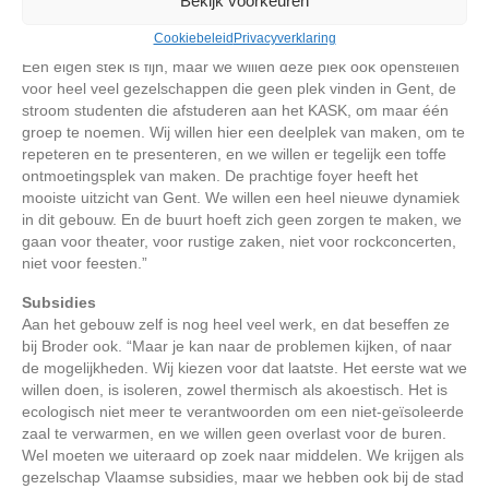
Bekijk voorkeuren
Wat de toekomstplannen zijn voor het gebouw? “Wij zijn een
Cookiebeleid
Privacyverklaring
rondtrekkend muziektheaterhuis, met focus op Gent en Brussel.
Een eigen stek is fijn, maar we willen deze plek ook openstellen
voor heel veel gezelschappen die geen plek vinden in Gent, de
stroom studenten die afstuderen aan het KASK, om maar één
groep te noemen. Wij willen hier een deelplek van maken, om te
repeteren en te presenteren, en we willen er tegelijk een toffe
ontmoetingsplek van maken. De prachtige foyer heeft het
mooiste uitzicht van Gent. We willen een heel nieuwe dynamiek
in dit gebouw. En de buurt hoeft zich geen zorgen te maken, we
gaan voor theater, voor rustige zaken, niet voor rockconcerten,
niet voor feesten.”
Subsidies
Aan het gebouw zelf is nog heel veel werk, en dat beseffen ze
bij Broder ook. “Maar je kan naar de problemen kijken, of naar
de mogelijkheden. Wij kiezen voor dat laatste. Het eerste wat we
willen doen, is isoleren, zowel thermisch als akoestisch. Het is
ecologisch niet meer te verantwoorden om een niet-geïsoleerde
zaal te verwarmen, en we willen geen overlast voor de buren.
Wel moeten we uiteraard op zoek naar middelen. We krijgen als
gezelschap Vlaamse subsidies, maar we hebben ook bij de stad