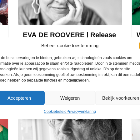
EVA DE ROOVERE | Release
Concert: Sluit De Nacht
k
Beheer cookie toestemming
18-09-2026 / 20:00
de beste ervaringen te bieden, gebruiken wij technologieën zoals cookies om
ormatie over je apparaat op te slaan en/of te raadplegen. Door in te stemmen met d
ARCA Theater
hnologieën kunnen wij gegevens zoals surfgedrag of unieke ID's op deze site
werken. Als je geen toestemming geeft of uw toestemming intrekt, kan dit een nade
loed hebben op bepaalde functies en mogelijkheden.
Accepteren
Weigeren
Bekijk voorkeuren
04
Cookiebeleid
Privacyverklaring
OKT