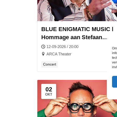
BLUE ENIGMATIC MUSIC |
Hommage aan Stefaan
Fernande
12-09-2026 / 20:00
Om 
inf
ARCA Theater
tec
ver
Concert
inv
02
OKT