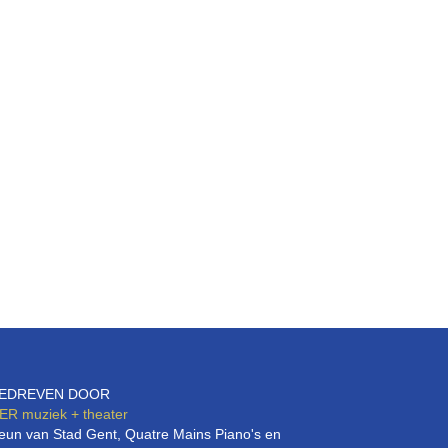
EDREVEN DOOR
ER
muziek + theater
eun van Stad Gent, Quatre Mains Piano's en