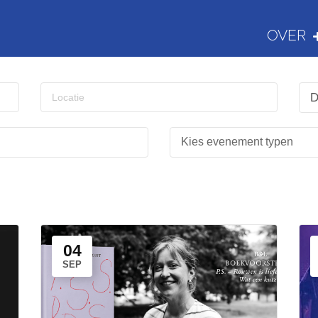
OVER
D
04
SEP