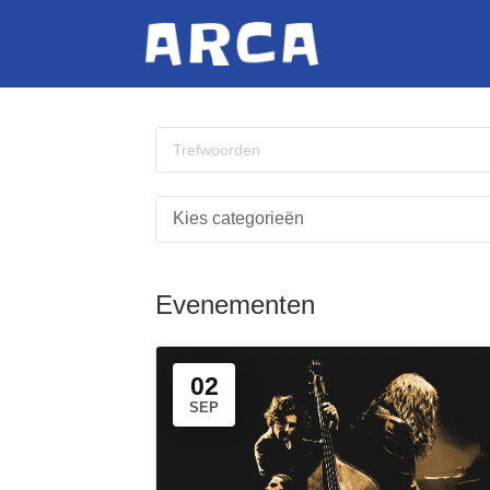
Evenementen
02
SEP