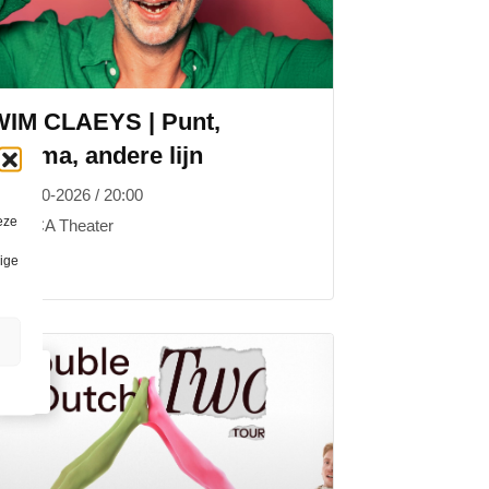
WIM CLAEYS | Punt,
omma, andere lijn
01-10-2026 / 20:00
eze
ARCA Theater
lige
08
OKT