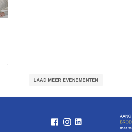
LAAD MEER EVENEMENTEN
AANG
BROD
met st