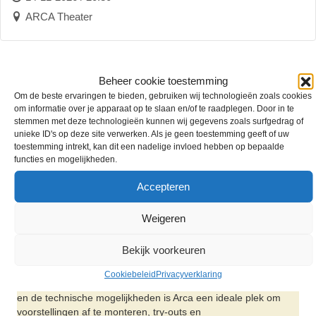
ARCA Theater
Beheer cookie toestemming
Om de beste ervaringen te bieden, gebruiken wij technologieën zoals cookies
om informatie over je apparaat op te slaan en/of te raadplegen. Door in te
GEDEELDE CREATIERUIMTE
stemmen met deze technologieën kunnen wij gegevens zoals surfgedrag of
unieke ID's op deze site verwerken. Als je geen toestemming geeft of uw
ONTMOETINGSPLEK
toestemming intrekt, kan dit een nadelige invloed hebben op bepaalde
functies en mogelijkheden.
VOORSTELLINGEN
Accepteren
Arca is een open, gedeelde theaterzaal én theaterwerkplek
voor muziek + theatermakers. Een open, vrije en gastvrije en
gezellige plek om ideeën te laten onstaan, groeien, afwerken
Weigeren
en presenteren aan een publiek. Je werkt rustig in de schaduw
of komt naar buiten met jouw verhaal.
Bekijk voorkeuren
De zaal is volledig technsich uitgerust en kan tot 204 personen
Cookiebeleid
Privacyverklaring
publiek ontvangen. Dankzij het loopgrid, de middelgrote scène
en de technische mogelijkheden is Arca een ideale plek om
voorstellingen af te monteren, try-outs en