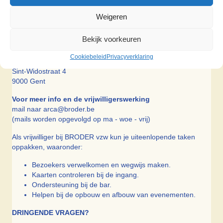
Weigeren
Bekijk voorkeuren
ARCA THEATER
EEN INITIATIEF VAN
BRODER
Cookiebeleid
Privacyverklaring
Sint-Widostraat 4
9000 Gent
Voor meer info en de vrijwilligerswerking
mail naar arca@broder.be
(mails worden opgevolgd op ma - woe - vrij)
Als vrijwilliger bij BRODER vzw kun je uiteenlopende taken
oppakken, waaronder:
Bezoekers verwelkomen en wegwijs maken.
Kaarten controleren bij de ingang.
Ondersteuning bij de bar.
Helpen bij de opbouw en afbouw van evenementen.
DRINGENDE VRAGEN?