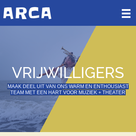
VRIJWILLIGERS
MAAK DEEL UIT VAN ONS WARM EN ENTHOUSIAST
TEAM MET EEN HART VOOR MUZIEK + THEATER