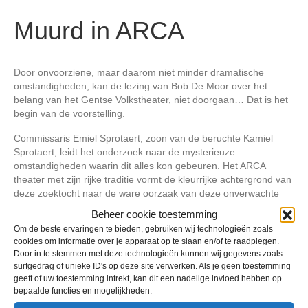
Muurd in ARCA
Door onvoorziene, maar daarom niet minder dramatische
omstandigheden, kan de lezing van Bob De Moor over het
belang van het Gentse Volkstheater, niet doorgaan… Dat is het
begin van de voorstelling.
Commissaris Emiel Sprotaert, zoon van de beruchte Kamiel
Sprotaert, leidt het onderzoek naar de mysterieuze
omstandigheden waarin dit alles kon gebeuren. Het ARCA
theater met zijn rijke traditie vormt de kleurrijke achtergrond van
deze zoektocht naar de ware oorzaak van deze onverwachte
programmawijziging en de verantwoordelijke daarvoor.
Beheer cookie toestemming
Om de beste ervaringen te bieden, gebruiken wij technologieën zoals
Een klassieke whodunit waarin de lach het haalt van de
cookies om informatie over je apparaat op te slaan en/of te raadplegen.
spanning.
Door in te stemmen met deze technologieën kunnen wij gegevens zoals
surfgedrag of unieke ID's op deze site verwerken. Als je geen toestemming
Auteur: Frank Van Laecke
geeft of uw toestemming intrekt, kan dit een nadelige invloed hebben op
Regie: Frank Van Laecke
bepaalde functies en mogelijkheden.
Spelers: Chris Van den Durpel – Heidi De Grauwe – Steve De