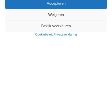
Schepper – Jan De Raedt en Bob De Moor
Accepteren
Weigeren
Bekijk voorkeuren
Cookiebeleid
Privacyverklaring