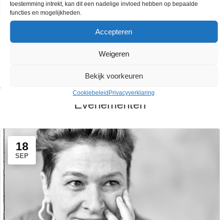
toestemming intrekt, kan dit een nadelige invloed hebben op bepaalde
functies en mogelijkheden.
Accepteren
BINNENKORT IN ARCA
Weigeren
Volledige programma
Bekijk voorkeuren
Cookiebeleid
Privacyverklaring
Evenementen
18
SEP