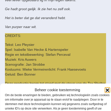
veel liever opgebaard lig in mijn eigen lakens.
Ge hadt groot gelijk. Ik zie het nu zelf ook.
Het is beter dat ge dat veranderd hebt.
Van purper naar wit.
CREDITS:
Tekst: Leo Pleysier
Spel: Isabelle Van Hecke & Hartenspeler
Regie en tekstbewerking: Stefan Perceval
Muziek: Kris Auwers
Scenografie: Jan Strobbe
Kostuums: Mieke Vermeirenlicht: Frank Haesevoets
Geluid: Ben Bonner
Deze productie kwam tot stand met de steun van de Tax Shelter
maatregel van de BelgischeFederale Overheid en Gallop
Beheer cookie toestemming
TaxShelteren
Om de beste ervaringen te bieden, gebruiken wij technologieën zoals cookies
om informatie over je apparaat op te slaan en/of te raadplegen. Door in te
Met de steun van de Vlaamse gemeenschap
stemmen met deze technologieën kunnen wij gegevens zoals surfgedrag of
unieke ID's op deze site verwerken. Als je geen toestemming geeft of uw