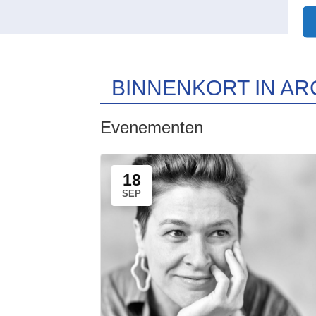
BINNENKORT IN AR
Evenementen
18
SEP