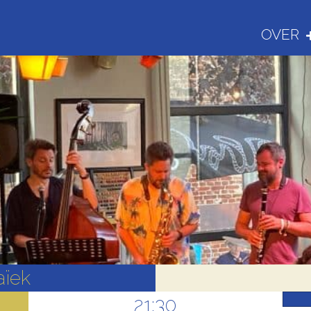
OVER
aïek
21:30