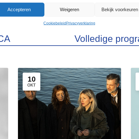
Accepteren
Weigeren
Bekijk voorkeuren
Cookiebeleid
Privacyverklaring
CA
Volledige pro
10
OKT