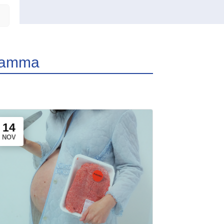
gramma
14
NOV