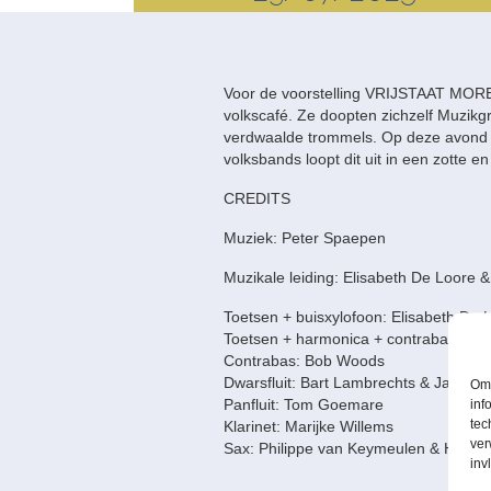
Voor de voorstelling VRIJSTAAT MORE
volkscafé. Ze doopten zichzelf Muzikgr
verdwaalde trommels. Op deze avond br
volksbands loopt dit uit in een zotte 
CREDITS
Muziek: Peter Spaepen
Muzikale leiding: Elisabeth De Loore 
Toetsen + buisxylofoon: Elisabeth De 
Toetsen + harmonica + contrabas: Gri
Contrabas: Bob Woods
Dwarsfluit: Bart Lambrechts & Jackie V
Om 
Panfluit: Tom Goemare
inf
tec
Klarinet: Marijke Willems
ver
Sax: Philippe van Keymeulen & Hans V
inv