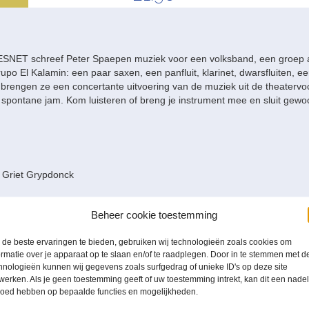
SNET schreef Peter Spaepen muziek voor een volksband, een groep a
upo El Kalamin: een paar saxen, een panfluit, klarinet, dwarsfluiten, e
engen ze een concertante uitvoering van de muziek uit de theatervoor
en spontane jam. Kom luisteren of breng je instrument mee en sluit gew
& Griet Grypdonck
Loore
et Grypdonck
Beheer cookie toestemming
lerick
de beste ervaringen te bieden, gebruiken wij technologieën zoals cookies om
ormatie over je apparaat op te slaan en/of te raadplegen. Door in te stemmen met d
hnologieën kunnen wij gegevens zoals surfgedrag of unieke ID's op deze site
werken. Als je geen toestemming geeft of uw toestemming intrekt, kan dit een nade
erstraeten
loed hebben op bepaalde functies en mogelijkheden.