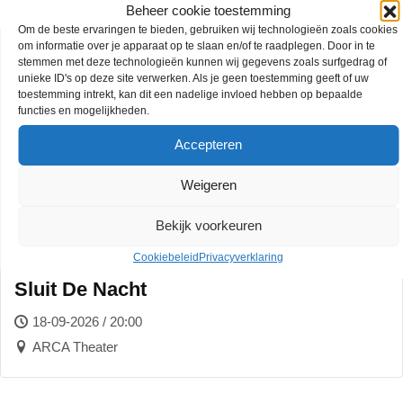
Beheer cookie toestemming
Om de beste ervaringen te bieden, gebruiken wij technologieën zoals cookies
om informatie over je apparaat op te slaan en/of te raadplegen. Door in te
18
stemmen met deze technologieën kunnen wij gegevens zoals surfgedrag of
SEP
unieke ID's op deze site verwerken. Als je geen toestemming geeft of uw
toestemming intrekt, kan dit een nadelige invloed hebben op bepaalde
functies en mogelijkheden.
Accepteren
Weigeren
Bekijk voorkeuren
EVA DE ROOVERE | Release Concert:
Cookiebeleid
Privacyverklaring
Sluit De Nacht
18-09-2026 / 20:00
ARCA Theater