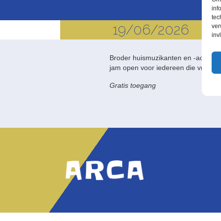
inf
tec
19/06/2026
ver
inv
Broder huismuzikanten en -acteurs 
jam open voor iedereen die vrij wil 
Gratis toegang