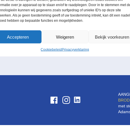
i
ormatie over je apparaat op te slaan en/of te raadplegen. Door in te stemmen met d
hnologieën kunnen wij gegevens zoals surfgedrag of unieke ID's op deze site
20:00
werken. Als je geen toestemming geeft of uw toestemming intrekt, kan dit een nade
loed hebben op bepaalde functies en mogelijkheden.
Jakob Verstichel, Elisabeth De Loore en Griet Grypdonck openen deze 
Accepteren
Weigeren
Bekijk voorkeuren
improviseren.
Cookiebeleid
Privacyverklaring
AANG
BROD
met st
Adams