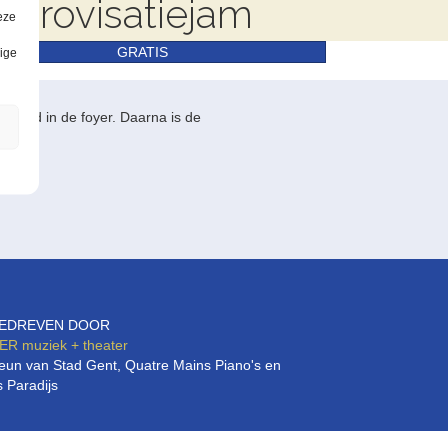
mprovisatiejam
eze
GRATIS
lige
avond in de foyer. Daarna is de
EDREVEN DOOR
ER
muziek + theater
eun van Stad Gent, Quatre Mains Piano's en
 Paradijs