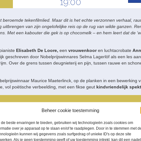
19:00
 beroemde tekenfilmlied. Maar dit is het echte verzonnen verhaal, rauw
ag uitbrengen van zijn ongelofelijke reis op de rug van wilde ganzen. 
ns. Met een kabouter die gek is op chocomelk – en hem leert dat de ‘we
pianiste
Elisabeth De Loore,
een
vrouwenkoor
en luchtacrobate
Ann
jk geschreven door Nobelprijswinnares Selma Lagerlöf als een les aa
 rijm. Over de grens tussen deugnieterij en pijn, tussen rauwe en schon
elprijswinnaar Maurice Maeterlinck, op de planken in een bewerking 
e, vol poëtische verbeelding, met een fikse geut
kindvriendelijk spek
Beheer cookie toestemming
de beste ervaringen te bieden, gebruiken wij technologieën zoals cookies om
ormatie over je apparaat op te slaan en/of te raadplegen. Door in te stemmen met d
hnologieën kunnen wij gegevens zoals surfgedrag of unieke ID's op deze site
werken. Als je geen toestemming geeft of uw toestemming intrekt, kan dit een nade