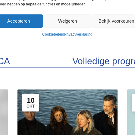
loed hebben op bepaalde functies en mogelijkheden.
Gent
Accepteren
Weigeren
Bekijk voorkeuren
Cookiebeleid
Privacyverklaring
CA
Volledige pro
10
OKT