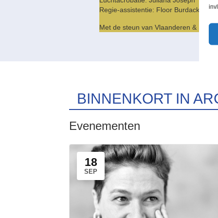
inv
Regie-assistentie: Floor Burdack
Met de steun van Vlaanderen & Stad 
BINNENKORT IN AR
Evenementen
18
SEP