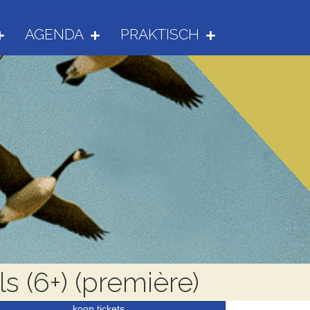
AGENDA
PRAKTISCH
ls (6+) (première)
koop tickets