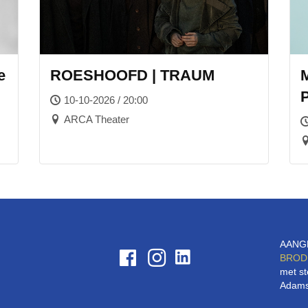
e
ROESHOOFD | TRAUM
P
10-10-2026 / 20:00
ARCA Theater
AANG
BROD
met st
Adams