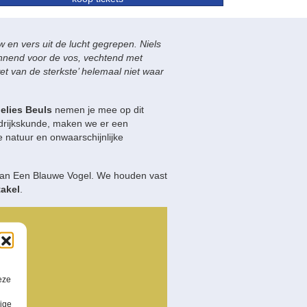
 en vers uit de lucht gegrepen. Niels
Rennend voor de vos, vechtend met
t van de sterkste’ helemaal niet waar
elies Beuls
nemen je mee op dit
rdrijkskunde, maken we er een
e natuur en onwaarschijnlijke
van Een Blauwe Vogel. We houden vast
takel
.
eze
lige