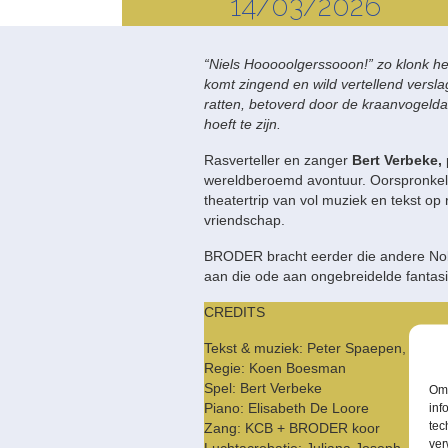
14/03/2026
“Niels Hooooolgerssooon!” zo klonk het
komt zingend en wild vertellend versl
ratten, betoverd door de kraanvogelda
hoeft te zijn.
Rasverteller en zanger
Bert Verbeke,
wereldberoemd avontuur. Oorspronkeli
theatertrip van vol muziek en tekst op
vriendschap.
BRODER bracht eerder die andere Nob
aan die ode aan ongebreidelde fantasi
CREDITS
Tekst & muziek:
Peter Spaepen
,
Regie:
Koen Boesman
Spel:
Bert Verbeke
Om 
Piano:
Elisabeth De Loore
inf
tec
Zang: KCB + BRODER koor
ver
Luchtacrobatie:
Juliana Joseph