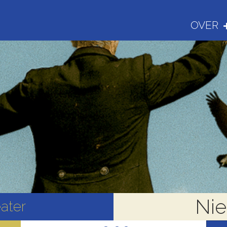
OVER
Nie
ater